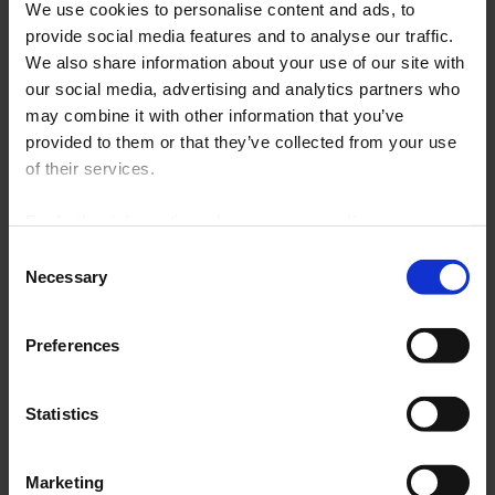
We use cookies to personalise content and ads, to
Archives
provide social media features and to analyse our traffic.
We also share information about your use of our site with
our social media, advertising and analytics partners who
¡Felices fiestas de fin de
may combine it with other information that you’ve
año!
provided to them or that they’ve collected from your use
of their services.
Ahora que se acerca el final de año, los equipos del Grupo Chauvin
Arnoux le desean una Feliz Navidad y un año 2021 marcado por la
For further information, please see our
policy
renovación y la recuperación.
on confidentiality
.
Consent
Nuestros centros de
Chauvin Arnoux
(Asnières-sur-Seine),
Chauvin
Necessary
Selection
Arnoux Energy
(Antony) y
Pyrocontrole
(Meyzieu a las afueras de
Lyon) aseguran una permanencia comercial y técnica para responder
a todas sus preguntas y satisfacer sus pedidos durante las
Preferences
vacaciones de fin de año.
Chauvin Arnoux, al (+33) 1 44 85/44 25 o 44 19, Mélanie y Julie estarán
Statistics
encantadas de atenderle.
Chauvin Arnoux Energy, al (+33) 1 75 60 10 30, Stéphane, Adela, Sophie
y Jean-Baptiste responderán a sus peticiones.
Marketing