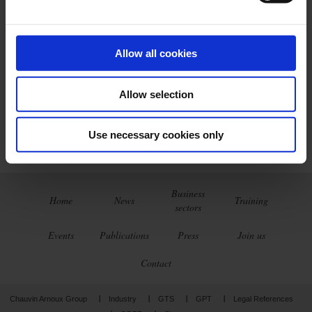
Pyrocontrole le seguirá atendiendo al (+33) 4 72 14 15 40
Nuestra empresa especializada en metrología y
servicio
Manumesure
y todos sus centros técnicos permanecerán
Allow all cookies
abiertos para atenderle.
Nuestras empresas
Indatech
(Clapiers, Montpellier) y
Spectralys
(Romainville) permanecerán abiertas y habilitan una línea telefónica a
Allow selection
diario, se pueden contactar respectivamente al (+33) 4 80 78 01 40 y al
(+33) 1 41 50 67 70.
Use necessary cookies only
Business
Home
News
Training
sectors
Events
Publications
Press
Join us
Contact
Chauvin Arnoux Group
Industry
GTS
GPT
Legal References