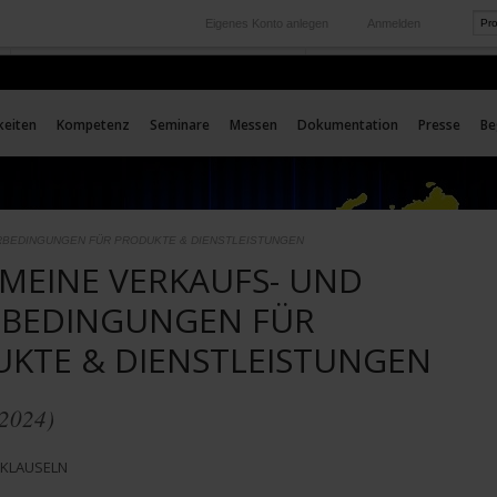
Eigenes Konto anlegen
Anmelden
International
Unsere Auslands-Tochtergesellschaften
keiten
Kompetenz
Seminare
Messen
Dokumentation
Presse
Be
RBEDINGUNGEN FÜR PRODUKTE & DIENSTLEISTUNGEN
MEINE VERKAUFS- UND
RBEDINGUNGEN FÜR
KTE & DIENSTLEISTUNGEN
/2024)
 KLAUSELN