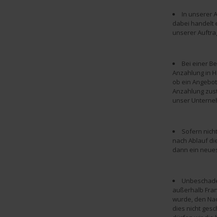
In unserer 
dabei handelt 
unserer Auftra
Bei einer Be
Anzahlung in H
ob ein Angebot 
Anzahlung zust
unser Unterneh
Sofern nich
nach Ablauf di
dann ein neue
Unbeschadet
außerhalb Fran
wurde, den Nac
dies nicht ges