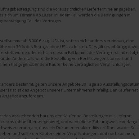
Auftragsbestätigung sind die voraussichtlichen Liefertermine angegeben,
es sich um Termine ab Lager. In jedem Fall werden die Bedingungen in
gsbestätigung Teil des Vertrages.
stellsumme ab 8.000 € zzgl. USt. ist, sofern nicht anders vereinbart, eine
öhe von 30 % des Betrags ohne USt. zu leisten. Dies gilt unabhängig davon
erstellt wurde oder nicht. In diesem Fall kommt der Vertrag erst mit erfolgt
ande. Andernfalls wird die Bestellung von Rechts wegen storniert und
men hat gegenüber dem Käufer keine vertraglichen Verpflichtungen.
t anders bestimmt, gelten unsere Angebote 30 Tage ab Ausstellungsdatum
eser Frist ist das Angebot unseres Unternehmens hinfällig. Der Käufer hat
s Angebot anzufordern.
 des Vorstehenden hat uns der Käufer bei Bestellungen mit Lieferort
kreichs (ohne Überseegebiete), und wenn diese Zahlungsweise verlangt
hweis zu erbringen, dass ein Dokumentenakkreditiv eröffnet wurde. Soll
chehen und sollte der Käufer seinen Verpflichtungen nicht nachkommen,