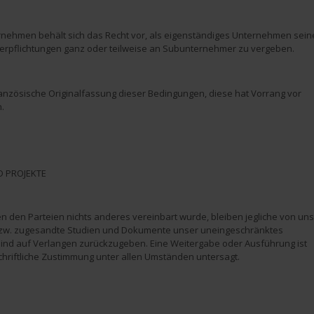
nehmen behält sich das Recht vor, als eigenständiges Unternehmen sein
Verpflichtungen ganz oder teilweise an Subunternehmer zu vergeben.
 französische Originalfassung dieser Bedingungen, diese hat Vorrang vor
.
D PROJEKTE
n den Parteien nichts anderes vereinbart wurde, bleiben jegliche von uns
zw. zugesandte Studien und Dokumente unser uneingeschränktes
ind auf Verlangen zurückzugeben. Eine Weitergabe oder Ausführung ist
hriftliche Zustimmung unter allen Umständen untersagt.