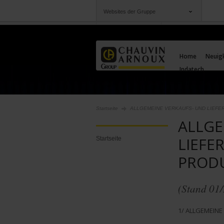
Websites der Gruppe
Gruppe
Unternehmen
Chauvin Arnoux
Angebote für Sie
Home
Neuig
Indatech
Startseite
ALLGEMEINE VERKAUFS- UND LIEFE
ALLGE
LIEFE
Startseite
PRODU
(Stand 01
1/ ALLGEMEINE