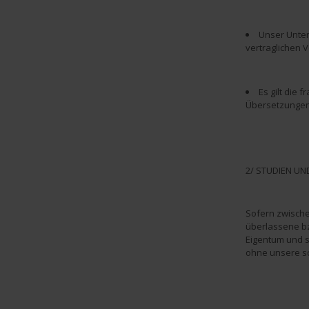
Unser Unter
vertraglichen 
Es gilt die
Übersetzungen
2/ STUDIEN UN
Sofern zwische
überlassene b
Eigentum und s
ohne unsere sc