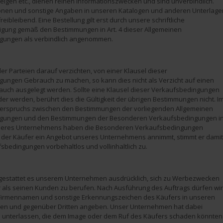
eigen etc., dienen reinen Informationszwecken und sind unverbindlich.
ionen und sonstige Angaben in unseren Katalogen und anderen Unterlage
freibleibend. Eine Bestellung gilt erst durch unsere schriftliche
igung gemäß den Bestimmungen in Art. 4 dieser Allgemeinen
gungen als verbindlich angenommen.
der Parteien darauf verzichten, von einer Klausel dieser
ungen Gebrauch zu machen, so kann dies nicht als Verzicht auf einen
uch ausgelegt werden. Sollte eine Klausel dieser Verkaufsbedingungen
der werden, berührt dies die Gültigkeit der übrigen Bestimmungen nicht. I
iderspruchs zwischen den Bestimmungen der vorliegenden Allgemeinen
gungen und den Bestimmungen der Besonderen Verkaufsbedingungen i
eres Unternehmens haben die Besonderen Verkaufsbedingungen
 der Käufer ein Angebot unseres Unternehmens annimmt, stimmt er damit
sbedingungen vorbehaltlos und vollinhaltlich zu.
gestattet es unserem Unternehmen ausdrücklich, sich zu Werbezwecken
 als seinen Kunden zu berufen. Nach Ausführung des Auftrags dürfen wir
irmennamen und sonstige Erkennungszeichen des Käufers in unseren
en und gegenüber Dritten angeben. Unser Unternehmen hat dabei
 unterlassen, die dem Image oder dem Ruf des Käufers schaden könnten