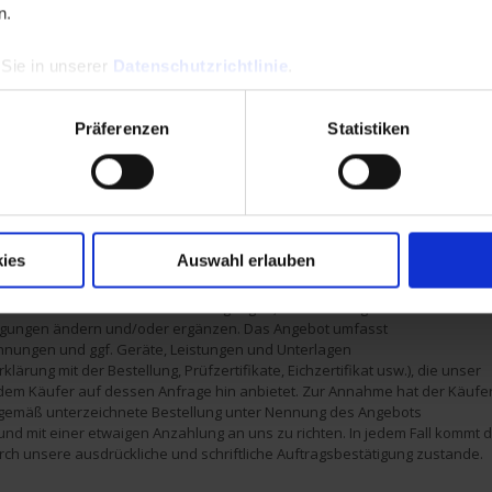
hat seine Bestellung schriftlich unter Angabe der Bestellnummern und
n.
engen an unser Unternehmen zu richten. Der Vertrag kommt erst
 unser Unternehmen die Bestellung des Käufers ausdrücklich und
rch Zusendung einer Auftragsbestätigung angenommen hat.
 Sie in unserer
Datenschutzrichtlinie
.
Präferenzen
Statistiken
s Verwaltungsaufwands gilt für alle Bestellungen eine vollständig und an
t lieferbare Mindestbestellmenge. Sofern nicht anders vereinbart, beträgt
tellsumme 250 € zzgl. USt. (Nettopreis). Wenn unser Unternehmen
unter der Mindestbestellsumme annimmt, werden Verwaltungs- und
itungsgebühren verrechnet. Sofern nicht anders vereinbart, beträgt dies
zzgl. USt.
ies
Auswahl erlauben
ot enthält die Besonderen Bedingungen, die diese Allgemeinen
gungen ändern und/oder ergänzen. Das Angebot umfasst
nungen und ggf. Geräte, Leistungen und Unterlagen
klärung mit der Bestellung, Prüfzertifikate, Eichzertifikat usw.), die unser
em Käufer auf dessen Anfrage hin anbietet. Zur Annahme hat der Käufe
gemäß unterzeichnete Bestellung unter Nennung des Angebots
und mit einer etwaigen Anzahlung an uns zu richten. In jedem Fall kommt 
urch unsere ausdrückliche und schriftliche Auftragsbestätigung zustande.