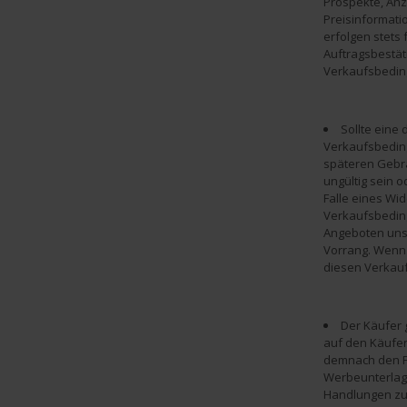
Prospekte, Anz
Preisinformat
erfolgen stets 
Auftragsbestät
Verkaufsbedin
Sollte eine 
Verkaufsbeding
späteren Gebra
ungültig sein o
Falle eines W
Verkaufsbedin
Angeboten uns
Vorrang. Wenn
diesen Verkauf
Der Käufer 
auf den Käufer
demnach den F
Werbeunterlag
Handlungen zu