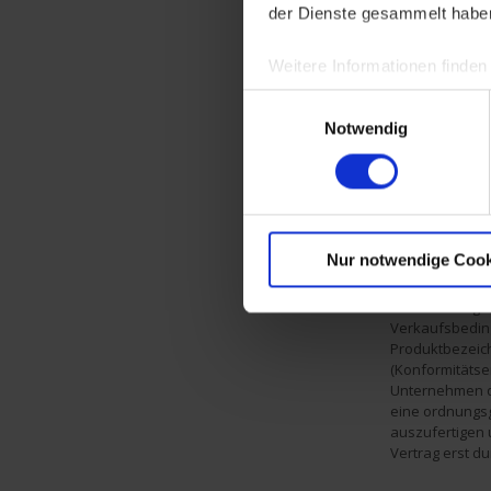
Der Käufer 
der Dienste gesammelt habe
gewünschten M
zustande, wenn
schriftlich du
Weitere Informationen finden
Einwilligungsauswahl
Notwendig
Aufgrund de
einem Lieferor
die Mindestbes
Bestellungen 
Auftragsbearbe
Pauschale 40 € 
Nur notwendige Cook
Unser Angeb
Verkaufsbedin
Produktbezeich
(Konformitätser
Unternehmen d
eine ordnungs
auszufertigen 
Vertrag erst d