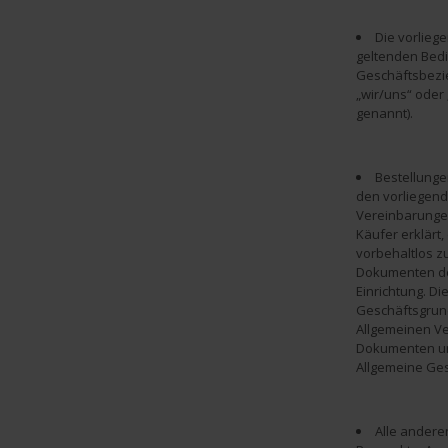
Die vorlieg
geltenden Bedi
Geschäftsbezi
„wir/uns“ oder
genannt).
Bestellunge
den vorliegen
Vereinbarungen
Käufer erklärt
vorbehaltlos z
Dokumenten de
Einrichtung. D
Geschäftsgrun
Allgemeinen Ve
Dokumenten un
Allgemeine Ge
Alle ander