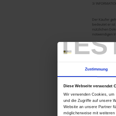
3/ INFORMATI
Der Käufer geh
bedeutet er ist
nützlichen Dok
TES
notwendigen In
Unser Unterneh
wahrheitsgemäß
unverzüglich sc
ändert. Der Käu
Zustimmung
Unternehmen üb
Unternehmens 
Diese Webseite verwendet 
Wir verwenden Cookies, um I
4/ VERTRAGSA
und die Zugriffe auf unsere 
Website an unsere Partner fü
möglicherweise mit weiteren