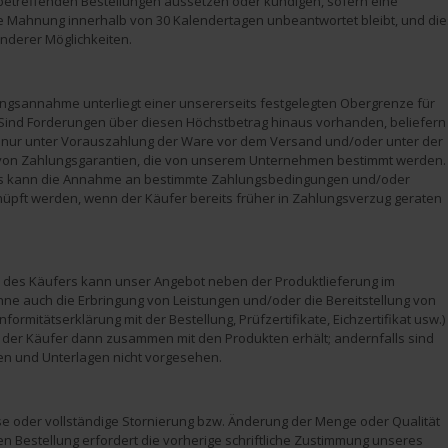
 betreffenden Bestellungen aussetzen oder kündigen, sofern eine
 Mahnung innerhalb von 30 Kalendertagen unbeantwortet bleibt, und die
nderer Möglichkeiten.
ungsannahme unterliegt einer unsererseits festgelegten Obergrenze für
ind Forderungen über diesen Höchstbetrag hinaus vorhanden, beliefern
 nur unter Vorauszahlung der Ware vor dem Versand und/oder unter der
 von Zahlungsgarantien, die von unserem Unternehmen bestimmt werden.
s kann die Annahme an bestimmte Zahlungsbedingungen und/oder
üpft werden, wenn der Käufer bereits früher in Zahlungsverzug geraten
 des Käufers kann unser Angebot neben der Produktlieferung im
inne auch die Erbringung von Leistungen und/oder die Bereitstellung von
formitätserklärung mit der Bestellung, Prüfzertifikate, Eichzertifikat usw.)
e der Käufer dann zusammen mit den Produkten erhält; andernfalls sind
en und Unterlagen nicht vorgesehen.
ise oder vollständige Stornierung bzw. Änderung der Menge oder Qualität
en Bestellung erfordert die vorherige schriftliche Zustimmung unseres