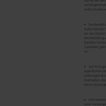
dürfen wir die
vorhergehende
unbeschadet a
Die Bestell
Außenstände. S
wir den Käufer
Bereitstellung
Darüber hinau
Garantien gekn
ist.
Auf Anfrage
eigentlichen S
Unterlagen (Kon
beinhalten, di
diese Leistung
Eine teilwe
einer bestätigt