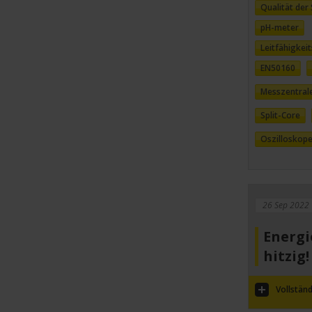
Qualität de
pH-meter
Leitfähigkei
EN50160
Messzentral
Split-Core
Oszilloskop
26 Sep 2022
Energi
hitzig!
Vollständ