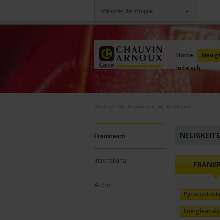
Websites der Gruppe
Gruppe
Unternehmen
Chauvin Arnoux
Angebote für Sie
Home
Neuig
Indatech
Startseite
Neuigkeiten
Frankreich
NEUIGKEIT
Frankreich
International
FRANKR
Archiv
Pyrocontrol
Energieanaly