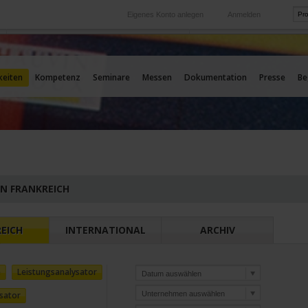
Eigenes Konto anlegen
Anmelden
International
Unsere Auslands-Tochtergesellschaften
keiten
Kompetenz
Seminare
Messen
Dokumentation
Presse
Be
EN FRANKREICH
EICH
INTERNATIONAL
ARCHIV
e
Leistungsanalysator
sator