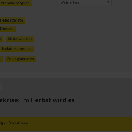
r Stromversorgung
ts-Messgeräte
Enerium
e
Stromwandler
Isolationsmessen
e
Erdungsmessen
ekrise: Im Herbst wird es
igen Artikel lesen