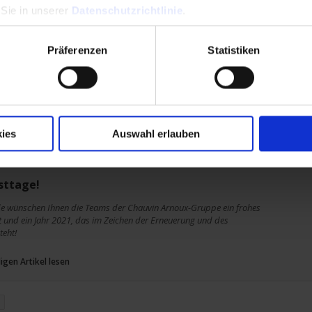
 Sie in unserer
Datenschutzrichtlinie
.
vin Arnoux-Gruppe stellt ihr ganzes Know-
en Dienst der Covid-Pandemieprävention
Präferenzen
Statistiken
 Messtechnik sowie Tieftemperatursensoren... die Chauvin Arnoux-
ein erweitertes Produktsortiment und hilft Ihnen dabei, die
vention von heute und morgen erfolgreich zu meistern.
igen Artikel lesen
ies
Auswahl erlauben
sttage!
e wünschen Ihnen die Teams der Chauvin Arnoux-Gruppe ein frohes
 und ein Jahr 2021, das im Zeichen der Erneuerung und des
teht!
igen Artikel lesen