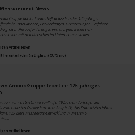
 Measurement News
noux-Gruppe hat ihr Sonderheft anlässlich des 125-jährigen
fentlicht. Innovationen, Entwicklungen, Orientierungen... erfahren
 die großen Herausforderungen von morgen, denen sich
emeinsam mit den Menschen im Unternehmen stellen.
igen Artikel lesen
ft herunterladen (in Englisch) (3.75 mo)
vin Arnoux Gruppe feiert ihr 125-jähriges
n
vation, vom ersten Universal-Prüfer 1927, dem Vorläufer des
is zum neuesten Oszilloskop, dem Scopix IV, das Ende letzten Jahres
kam. 125 Jahre Messgeräte-Entwicklung in unseren 6
büros.
igen Artikel lesen