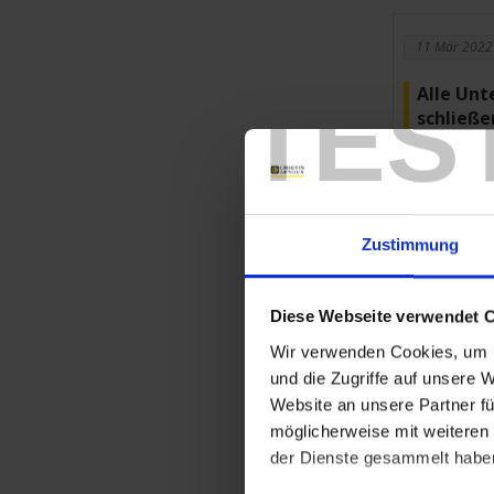
11 Mär 2022
TES
Alle Un
schließe
Vollständ
09 Feb 2021
Zustimmung
Raumluft
Die Luftqualit
Diese Webseite verwendet 
wichtigste San
Wir verwenden Cookies, um I
Raumluftqualit
Temperatur. Al
und die Zugriffe auf unsere 
Website an unsere Partner fü
Vollständ
möglicherweise mit weiteren
der Dienste gesammelt habe
21 Jan 2021