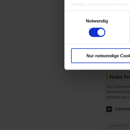
Weitere Informationen finden
Die Chau
Einwilligungsauswahl
how in d
Notwendig
Messgeräte und
Gruppe bietet 
Gesundheitsprä
Vollständ
Nur notwendige Cook
15 Dez 2020
Frohe Fe
Zum Jahresend
Weihnachtsfest
Aufschwungs s
Vollständ
10 Dez 2018