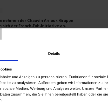
T
ternehmen der Chauvin Arnoux-Gruppe
n sich der French-Fab-Initiative an.
igen Artikel lesen
Details
qualität: Gesundheit hat Vorrang
ät in Innenräumen ist für Schulen und öffentliche Einrichtungen das
Cookies
itätsanliegen. Der Raumluft-Recorder CA 1510 misst zur Prüfung der
nhalte und Anzeigen zu personalisieren, Funktionen für soziale
ät drei wesentliche physikalische Größen: CO2, Luftfeuchte,
les in einem für eine gesunde Umgebung.
Website zu analysieren. Außerdem geben wir Informationen zu I
r soziale Medien, Werbung und Analysen weiter. Unsere Partner
igen Artikel lesen
 Daten zusammen, die Sie ihnen bereitgestellt haben oder die s
n.