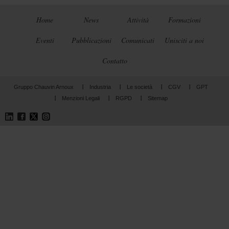
Home
News
Attività
Formazioni
Eventi
Pubblicazioni
Comunicati
Unisciti a noi
Contatto
Gruppo Chauvin Arnoux
Industria
Le società
CGV
GPT
Menzioni Legali
RGPD
Sitemap
LinkedIn
Facebook
Twitter
Instagram