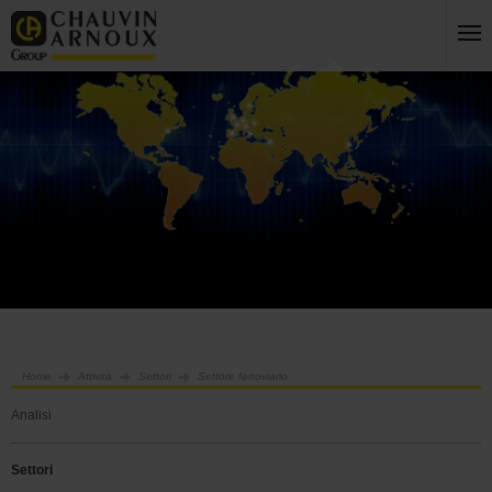
Home
Attività
Settori
Settore ferroviario
Analisi
Settori