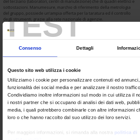
del terziario (laboratori, centri di manutezione) che di quadri elettrici e
sottostazioni. Manumesure, marchio di riferimento della metrologia
TEST
del gruppo, possiede un’ampia offerta per la taratura ed il controllo
degli strumenti, grazie alla rete nazionale di agenzie.
Il nostro Know-how è presente in tutto il mondo, dalla metrò del Cairo
a quella di Città del Messico e di Caracas.
Consenso
Dettagli
Informazio
Soluzioni di misura e di controllo dell'energia
Questo sito web utilizza i cookie
Utilizziamo i cookie per personalizzare contenuti ed annunci, 
funzionalità dei social media e per analizzare il nostro traffico
Condividiamo inoltre informazioni sul modo in cui utilizza il n
i nostri partner che si occupano di analisi dei dati web, pubbli
media, i quali potrebbero combinarle con altre informazioni ch
loro o che hanno raccolto dal suo utilizzo dei loro servizi.
Per maggiori informazioni, si rimanda alla nostra
politica di
confidenzialità
.