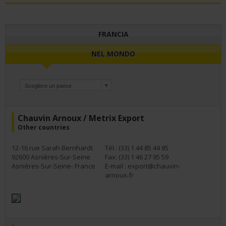
FRANCIA
NEL MONDO
Chauvin Arnoux / Metrix Export
Other countries
12-16 rue Sarah Bernhardt
Tél.: (33) 1 44 85 44 85
92600 Asnières-Sur-Seine
Fax: (33) 1 46 27 95 59
Asnières-Sur-Seine- France
E-mail :
export@chauvin-
arnoux.fr