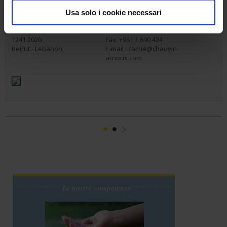
Bahrain - Egypt - UAE - Iraq - Jordan - Kuwait - Palestine -
Qatar - Sultanate of Oman - Yemen
Usa solo i cookie necessari
PO Box 60-154
Tél.: +961 1 890 425
1241 2020
Fax: +961 1 890 424
Beirut - Lebanon
E-mail :
camie@chauvin-
arnoux.com
1
2
Suivant
Le nostre competenze