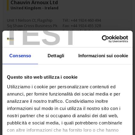
Chauvin Arnoux Ltd
United Kingdom - Ireland
TEST
Unit 1 Nelson Ct, Flagship
Tél.: +44 1924 460 494
Sq Shaw Cross Business Pk
Fax: +44 1924 455 328
WF12 7TH
E-mail :
info@chauvin-
Dewsbury West Yorkshire -
arnoux.co.uk
UK
Consenso
Dettagli
Informazioni sui cookie
Shanghai Pujiang Enerdis Instruments Co Ltd
China - Taiwan - Hong Kong
Questo sito web utilizza i cookie
Utilizziamo i cookie per personalizzare contenuti ed
Gemdale Viseen Minhang
Tél.: +86 21 65 21 51 96
Technilogy & Industrial Park
Fax: +86 21 65 21 61 07
annunci, per fornire funzionalità dei social media e per
Project 3 FLOOR, 23
E-mail :
info@chauvin-
analizzare il nostro traffico. Condividiamo inoltre
BUILDING,
arnoux.com.cn
informazioni sul modo in cui utilizza il nostro sito con i
1288 ZHONGCHUN
RD,MINHANG DISTRICT
nostri partner che si occupano di analisi dei dati web,
Shanghai 201199 - China
pubblicità e social media, i quali potrebbero combinarle
con altre informazioni che ha fornito loro o che hanno