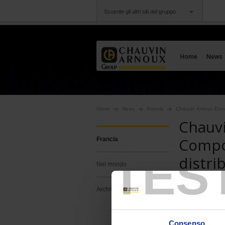
Scoprite gli altri siti del gruppo
Gruppo
Società
Chauvin Arnoux
Un'offerta al vostro
Home
News
Home
News
Francia
Chauvin Arnoux Ener
Chauv
Compo
Francia
TES
distri
Nel mondo
Filiale del
Archivio
Arnoux, Ch
partnership
Consenso