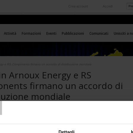
Crea account
Accedi
Nel mondo
 servizio
Le nostre filiali all'estero
Attività
Formazioni
Eventi
Pubblicazioni
Comunicati
Unisciti a n
gy e RS Components firmano un accordo di distribuzione mondiale
in Arnoux Energy e RS
nents firmano un accordo di
T
buzione mondiale
 leader francese degli strumenti di test & misure Chauv
auvin Arnoux Energy ha firmato un accordo di
 con il leader mondiale della distribuzione di
Dettagli