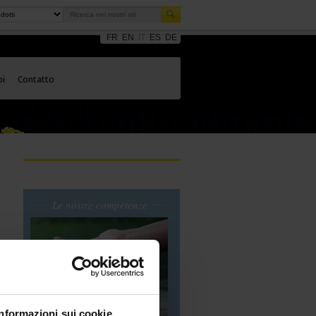
FR
EN
IT
ES
DE
oi
Contatto
Le nostre competenze
in
Informazioni sui cookie