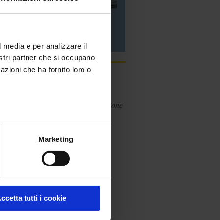
Misure ambientali o fisiche
l media e per analizzare il
nostri partner che si occupano
azioni che ha fornito loro o
Le ultime pubblicazioni
i
,
Chauvin Arnoux
Energy presentazione
aziendale
Marketing
ccetta tutti i cookie