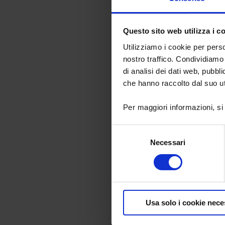
componenti
Questo sito web utilizza i c
Utilizziamo i cookie per perso
nostro traffico. Condividiamo 
di analisi dei dati web, pubbl
Grazie a quest
che hanno raccolto dal suo uti
soluzioni co
obblighi correl
centrali di mi
Per maggiori informazioni, si
volta sul sito 
Chauvin Arnou
Selezione
metrologia e co
Necessari
del
"Q
uesto acc
consenso
accedere rapi
industriale s
generale Ch
Usa solo i cookie nece
A PROPOSIT