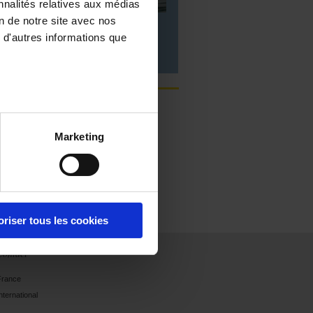
nnalités relatives aux médias
on de notre site avec nos
Mesures d'environnement ou
physiques
 d'autres informations que
Les dernières publications
Sélection
Marketing
enseignement et
laboratoire 2026
oriser tous les cookies
Contact
France
nternational