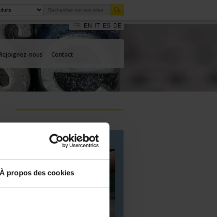
FR
EN
IT
ES
DE
Rejoignez-nous
Contact
Nos expertises
À propos des cookies