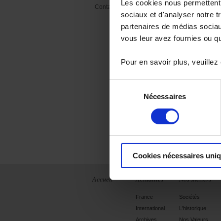
Les cookies nous permettent d
Contact Presse
sociaux et d'analyser notre t
partenaires de médias sociaux
vous leur avez fournies ou qu'
Pour en savoir plus, veuillez
Sélection
Nécessaires
du
consentement
Cookies nécessaires uni
Accueil
Actualités
Nos métiers
France
Sociétés
International
L'historique
Archives
Nos Valeurs