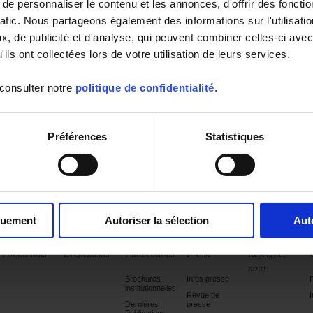
e personnaliser le contenu et les annonces, d'offrir des fonctio
rafic. Nous partageons également des informations sur l'utilisati
, de publicité et d'analyse, qui peuvent combiner celles-ci avec
ils ont collectées lors de votre utilisation de leurs services.
 consulter notre
politique de confidentialité
.
Préférences
Statistiques
quement
Autoriser la sélection
Aut
Formations
Evénements
Publications
Presse
Rejoignez-
nous
Brochures
Infos presse
institutionnelles
Revue de
I
Dernières
presse