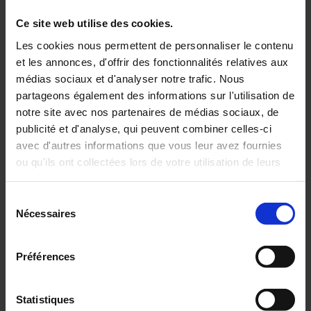
mot de passe oublié ?
Ce site web utilise des cookies.
Les cookies nous permettent de personnaliser le contenu
et les annonces, d'offrir des fonctionnalités relatives aux
médias sociaux et d'analyser notre trafic. Nous
ESPACE MON COMPTE
partageons également des informations sur l'utilisation de
notre site avec nos partenaires de médias sociaux, de
VOUS N'ÊTES PAS ENCORE INSCRIT
publicité et d'analyse, qui peuvent combiner celles-ci
avec d'autres informations que vous leur avez fournies
ou qu'ils ont collectées lors de votre utilisation de leurs
Créez un compte pour gérer vos
services.
contenus et avantages sur les sites du
Groupe Chauvin Arnoux.
Sélection
Pour en savoir plus, veuillez consulter notre
politique de
Nécessaires
du
confidentialité
.
consentement
Préférences
Créez votre compte
Statistiques