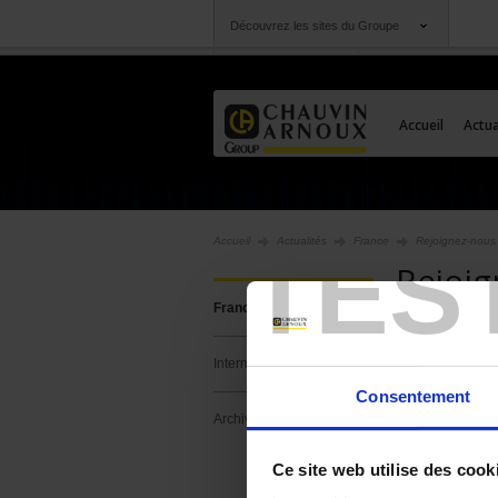
Découvrez les sites du Groupe
Groupe
Sociétés
Chauvin Arnoux
Une offre à votre se
Accueil
Actua
TES
Accueil
Actualités
France
Rejoignez-nous 
Rejoig
France
Vous recher
International
Consentement
Archives
Ce site web utilise des cook