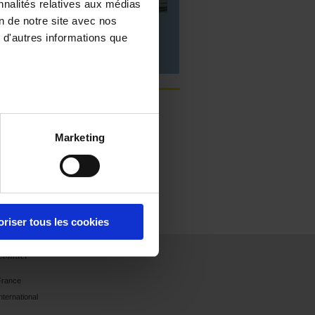
nnalités relatives aux médias
on de notre site avec nos
Mesures d'environnement ou
physiques
 d'autres informations que
n
Les dernières publications
Sélection
Marketing
enseignement et
laboratoire 2026
oriser tous les cookies
Contact
France
nternational