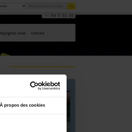
FR
EN
IT
ES
DE
Rejoignez-nous
Contact
Nos expertises
À propos des cookies