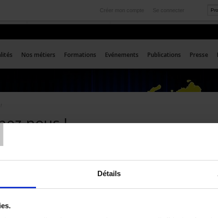
Créer mon compte
Se connecter
International
rvice
Nos filiales à l'étranger
lités
Nos métiers
Formations
Evénements
Publications
Presse
T
!
nez-nous !
chez un stage, une alternance ou un emploi !
Détails
ies.