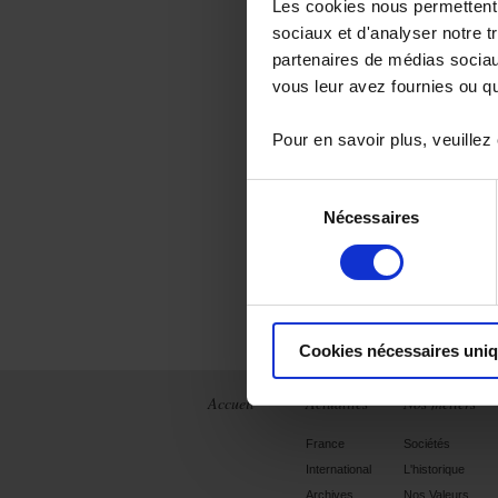
Les cookies nous permettent d
sociaux et d'analyser notre t
partenaires de médias sociaux
vous leur avez fournies ou qu'
Vous recherch
Pour en savoir plus, veuillez
Sélection
Nécessaires
du
consentement
Cookies nécessaires uni
Accueil
Actualités
Nos métiers
France
Sociétés
International
L'historique
Archives
Nos Valeurs