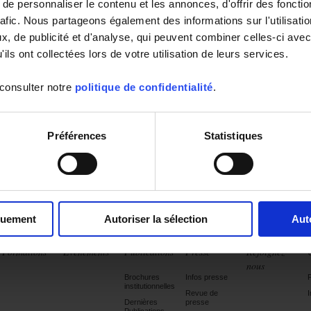
e personnaliser le contenu et les annonces, d'offrir des fonctio
rafic. Nous partageons également des informations sur l'utilisati
, de publicité et d'analyse, qui peuvent combiner celles-ci avec
ils ont collectées lors de votre utilisation de leurs services.
ez un stage, une alternance ou un emploi ! Rejoignez nos équipes au sei
 consulter notre
politique de confidentialité
.
du Groupe Chauvin Arnoux et ses 6 sociétés métier,
cliquez-ici.
Préférences
Statistiques
quement
Autoriser la sélection
Aut
Formations
Evénements
Publications
Presse
Rejoignez-
nous
Brochures
Infos presse
institutionnelles
Revue de
I
Dernières
presse