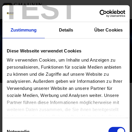
TEST
Zustimmung
Details
Über Cookies
Diese Webseite verwendet Cookies
Wir verwenden Cookies, um Inhalte und Anzeigen zu
personalisieren, Funktionen für soziale Medien anbieten
zu können und die Zugriffe auf unsere Website zu
analysieren. Außerdem geben wir Informationen zu Ihrer
Verwendung unserer Website an unsere Partner für
soziale Medien, Werbung und Analysen weiter. Unsere
Startseite
Controllo regolamentare
Partner führen diese Informationen möglicherweise mit
weiteren Daten zusammen, die Sie ihnen bereitgestellt
Startseite
haben oder die sie im Rahmen Ihrer Nutzung der Dienste
gesammelt haben.
Einwilligungsauswahl
Controllo regolamentare
Notwendig