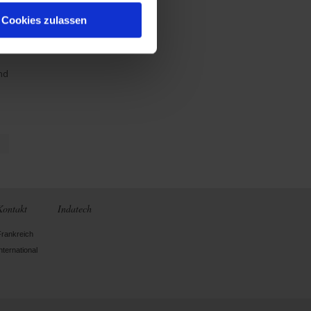
Cookies zulassen
i
e
nd
Kontakt
Indatech
Frankreich
nternational
tagram