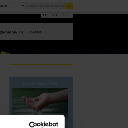
FR
EN
IT
ES
DE
gleiten Sie uns
Kontakt
Unsere Fachgebiete