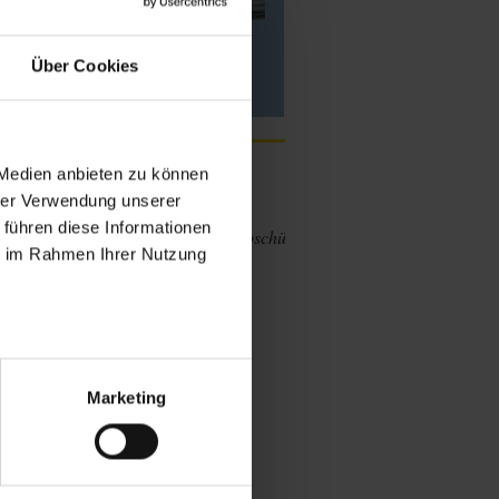
Umwelt- und physikalische
Messungen
Über Cookies
Letzte Veröffentlichungen
 Medien anbieten zu können
hrer Verwendung unserer
en
-
 führen diese Informationen
Unternehmensbroschüren
ie im Rahmen Ihrer Nutzung
en
Marketing