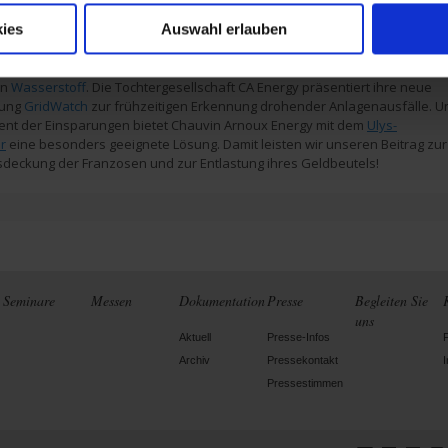
er der
PEL
-Reihe (Power and Energy Loggers) und Installationstester wie
ies
Auswahl erlauben
Metrix zu einem besseren Energiecontrolling bei. Dekarbonisierung ist be
controle der Chauvin Arnoux-Gruppe hingegen der Schwerpunkt, mit dem
gebot zur Temperaturmessung und -regelung in der Wertschöpfungskett
on
Wasserstoff
. Die Tochtergesellschaft CA Energy präsentiert ihre neue
sung
GridWatch
zur frühzeitigen Erkennung drohender Anlagenausfälle. U
t der Einsparungen bietet Chauvin Arnoux Energy mit dem
Ulys-
r
eine besonders geeignete Lösung. Damit leisten wir unseren Beitrag zur
deckung der Franzosen und zur Entlastung ihres Geldbeutels!
Seminare
Messen
Dokumentation
Presse
Begleiten Sie
uns
Aktuell
Presse-Infos
Archiv
Pressekontakt
I
Pressestimmen
LinkedIn
Facebook
Twitter
Ins