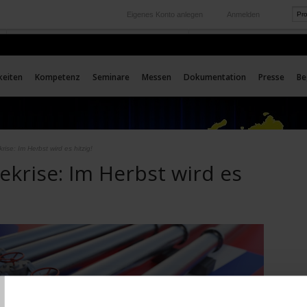
Eigenes Konto anlegen
Anmelden
International
Unsere Auslands-Tochtergesellschaften
keiten
Kompetenz
Seminare
Messen
Dokumentation
Presse
Be
rise: Im Herbst wird es hitzig!
ekrise: Im Herbst wird es
T