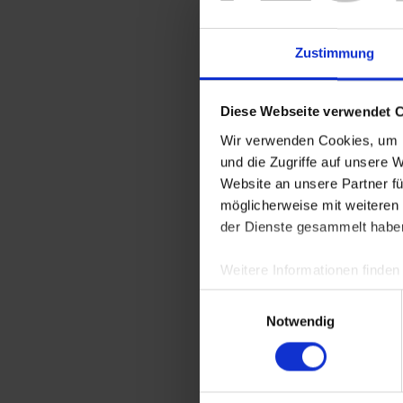
Zustimmung
Diese Webseite verwendet 
Wir verwenden Cookies, um I
Klimaerwärmung
und die Zugriffe auf unsere 
Preisanstieg b
Website an unsere Partner fü
klingen inzwisc
angespannten 
möglicherweise mit weiteren
der Dienste gesammelt habe
Mit dem von de
Energiesparpl
die Unternehme
Weitere Informationen finden
Gruppe, die 202
Entwicklung un
Einwilligungsauswahl
sich also berei
Notwendig
Energiemanage
So wurde vor 
industriellen 
Energieverlust