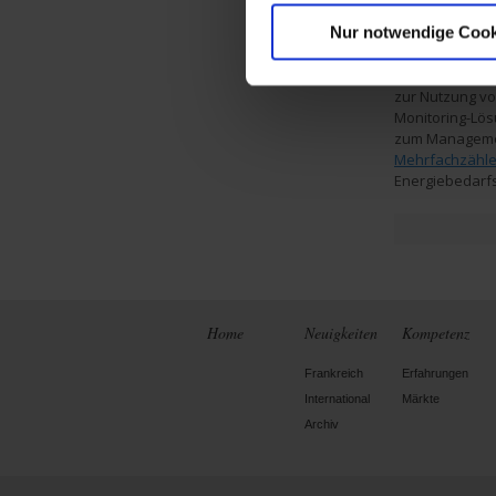
Energierecord
Nur notwendige Cook
der
MX 535
von 
der Firma Pyro
brandneuen An
zur Nutzung v
Monitoring-Lö
zum Managemen
Mehrfachzähle
Energiebedarfs
Home
Neuigkeiten
Kompetenz
Frankreich
Erfahrungen
International
Märkte
Archiv