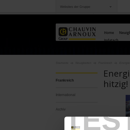
Websites der Gruppe
Gruppe
Unternehmen
Chauvin Arnoux
Angebote für Sie
Home
Neuig
Indatech
Startseite
Neuigkeiten
Frankreich
Energiek
Energi
hitzig!
Frankreich
International
TES
Archiv