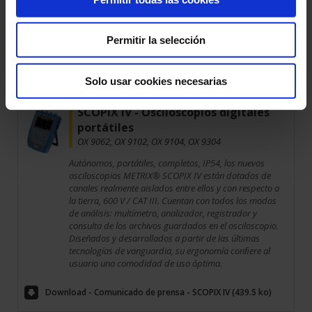
Download - Comunicado de prensa - INDATECH (238.72
Permitir la selección
ko)
Solo usar cookies necesarias
21 Nov 2017
SCOPIX IV - Osciloscopios digitales
portátiles
OX 9062, OX 9102, OX 9104, OX 9304
Autónomos, portátiles, completos, IP54, los nuevos
osciloscopios METRIX® SCOPIX IV están dotados de
canales realmente aislados entre ellos y con respecto a
la tierra, 600 V / CAT III. Cuentan con todos los modos
de análisis: multímetro, analizador, registrador y
consulta de los archivos guardados en el osciloscopio.
Diseñados y desarrollados a partir de las últimas
tecnologías de vanguardia, su ergonomía conﬁere al
usuario una comodidad de uso óptima.
Download - Comunicado de prensa - SCOPIX IV (439.5 ko)