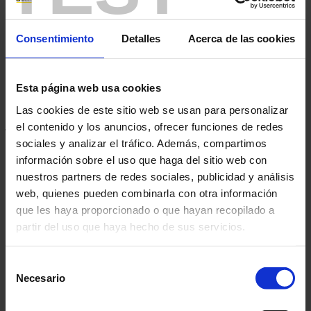
colaboración con el sector
Consentimiento
Detalles
Acerca de las cookies
educativo
El grupo Chauvin Arnoux, con estrechos y
Esta página web usa cookies
privilegiados lazos con el sistema educativo
Las cookies de este sitio web se usan para personalizar
francés, acompaña los actores de la educación
el contenido y los anuncios, ofrecer funciones de redes
participando en numerosos eventos, mediante la
sociales y analizar el tráfico. Además, compartimos
publicación de los Cahiers de l’Instrumentation
información sobre el uso que haga del sitio web con
nuestros partners de redes sociales, publicidad y análisis
(Cuadernos de la Instrumentación) y gracias a una
web, quienes pueden combinarla con otra información
oferta de instrumentos de medida adaptada a las
que les haya proporcionado o que hayan recopilado a
necesidades pedagógicas.
partir del uso que haya hecho de sus servicios.
Para más información, consulte nuestra
política de
Selección
privacidad
.
Necesario
de
consentimiento