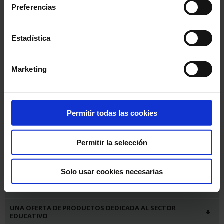
Preferencias
Estadística
Marketing
Cada año, el grupo Chauvin Arnoux colabora y patrocina numerosos
Permitir todas las cookies
actos relacionados con el sector educativo, destinados a promover la
formación profesional técnica y científica con el préstamo de
instrumentos de medida, la participación de los directivos de Chauvin
Arnoux en calidad de jurado o el suministro de premios.
Permitir la selección
EL CLUB DE LA MEDICIÓN: ENCRUCIJADA DE COMPETENCIAS
Solo usar cookies necesarias
UNA RECOPILACIÓN DE PRÁCTICAS: LES CAHIERS DE
L'INSTRUMENTATION
UNA OFERTA DE PRODUCTOS DEDICADA AL SECTOR
EDUCATIVO