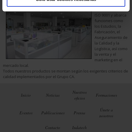
Nuestra actividad
está certificada
ISO 9001 y abarca
funciones como
los Estudios, la
Fabricación, el
Aseguramiento de
la Calidad y la
Logística, así como
la venta y el
marketing en el
mercado local.
Todos nuestros productos se montan según los exigentes criterios de
calidad implementados por el Grupo CA.
Nuestros
Inicio
Noticias
Formaciones
oficios
Únete a
Eventos
Publicaciones
Prensa
nosotros
Contacto
Indatech