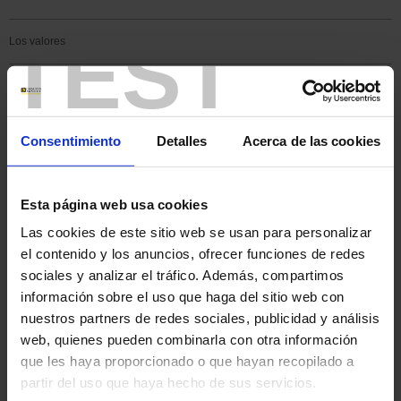
TEST
Los valores
Las implantaciones
Los centros de producción
Consentimiento
Detalles
Acerca de las cookies
Vire (Francia)
Villedieu-les-Poêles (Francia)
Esta página web usa cookies
Reux (Francia)
Las cookies de este sitio web se usan para personalizar
Meyzieu (Francia)
el contenido y los anuncios, ofrecer funciones de redes
Dover (Estados Unidos)
sociales y analizar el tráfico. Además, compartimos
Shanghái (China)
información sobre el uso que haga del sitio web con
nuestros partners de redes sociales, publicidad y análisis
Centro industrial de
web, quienes pueden combinarla con otra información
Shanghái (China)
que les haya proporcionado o que hayan recopilado a
partir del uso que haya hecho de sus servicios.