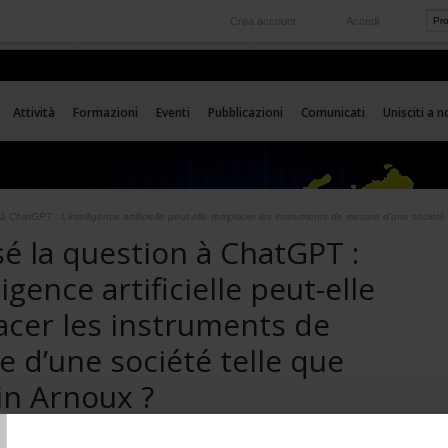
Crea account
Accedi
Nel mondo
 servizio
Le nostre filiali all'estero
Attività
Formazioni
Eventi
Pubblicazioni
Comunicati
Unisciti a n
 à ChatGPT : L’intelligence artificielle peut-elle remplacer les instruments de mesure d’une sociét
osé la question à ChatGPT :
ligence artificielle peut-elle
cer les instruments de
 d’une société telle que
T
in Arnoux ?