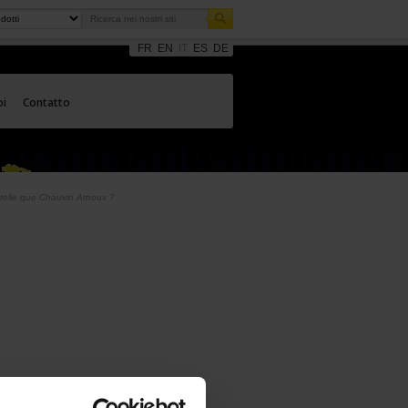
FR
EN
IT
ES
DE
oi
Contatto
é telle que Chauvin Arnoux ?