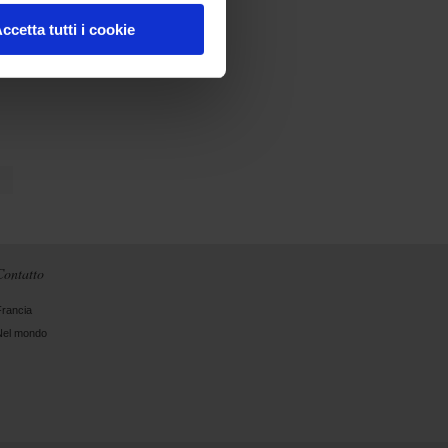
ccetta tutti i cookie
nt
Contatto
Francia
Nel mondo
gram