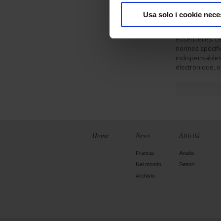
et à réduire le
Usa solo i cookie nece
Cependant, il e
mesure, ne part
essentielles. 
normes spécifiq
indispensables
électronique, 
Home
News
Attività
Francia
Analisi
Nel mondo
Settori
Archivio