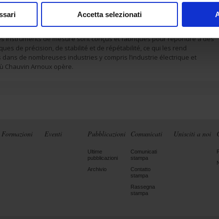
s erreurs humaines.
ssari
Accetta selezionati
A
st important de noter que l’IA ne peut pas remplacer les instruments de
iculier dans les applications où la précision et la fiabilité des mesures so
Les instruments de mesure sont conçus et fabriqués pour répondre à des
ues de précision, de stabilité et de répétabilité, ce qui les rend
 dans de nombreuses industries y compris l’industrie électrique et
où Chauvin Arnoux opère.
Formazioni
Eventi
Pubblicazioni
Comunicati
Unisciti a noi
Ultime
Comunicati
pubblicazioni
stampa
Archivio
Contatto
stampa
Rassegna
stampa
LinkedIn
Facebook
Twitter
Insta