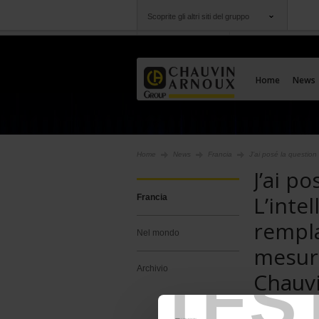
Scoprite gli altri siti del gruppo
Gruppo
Società
Chauvin Arnoux
Un'offerta al vostro
Home
News
Home
News
Francia
J’ai posé la question
J’ai p
L’intel
Francia
rempla
Nel mondo
mesure
TES
Archivio
Chauv