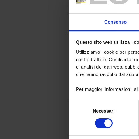
Consenso
Questo sito web utilizza i c
Utilizziamo i cookie per perso
nostro traffico. Condividiamo 
di analisi dei dati web, pubbl
Les instrument
che hanno raccolto dal suo uti
des caractérist
peut être intég
Per maggiori informazioni, si
Par exemple, l
utilisent des t
automatiquement
Selezione
Necessari
del
De plus, l’IA p
instruments, p
consenso
peut également
être utile dan
dans les labor