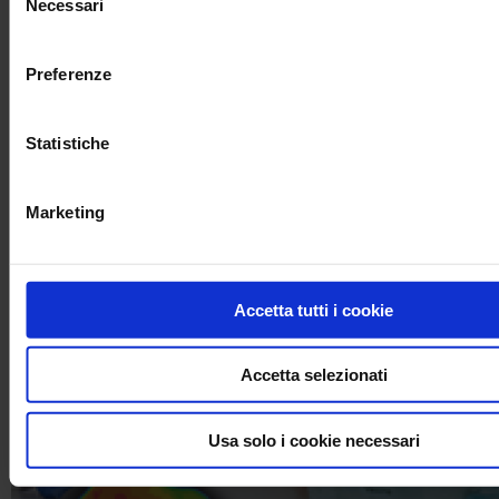
Necessari
del
Manumesure réalise, sur site, des cartographies de congélateurs
consenso
jusqu’à -80°C en COFRAC. La caractérisation des congélateurs est très
importante notamment pour le stockage des vaccins.
Preferenze
Statistiche
Marketing
Accetta tutti i cookie
Accetta selezionati
Usa solo i cookie necessari