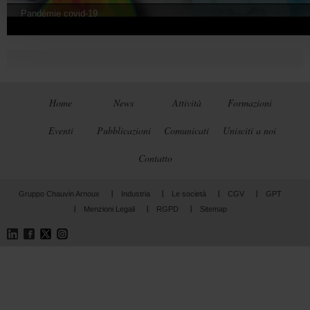
Pandémie covid-19
Home
News
Attività
Formazioni
Eventi
Pubblicazioni
Comunicati
Unisciti a noi
Contatto
Gruppo Chauvin Arnoux
Industria
Le società
CGV
GPT
Menzioni Legali
RGPD
Sitemap
LinkedIn
Facebook
Twitter
Instagram